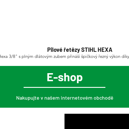
Pilové řetězy STIHL HEXA
Hexa 3/8" s plným dlátovým zubem přináší špičkový řezný výkon díky
E-shop
Nakupujte v našem internetovém obchodě